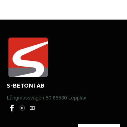
S-BETONI AB
Långmossvägen 50 68530 Lepplax